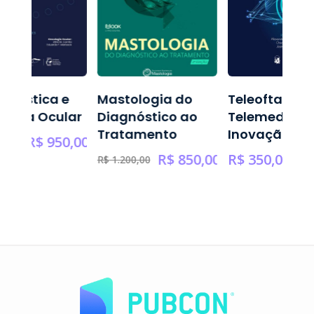
oplástica e
Mastologia do
Teleoftalmol
logia Ocular
Diagnóstico ao
Telemedicina
Tratamento
Inovação
R$
950,00
0,00
R$
850,00
R$
350,00
R$
1.200,00