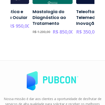
astologia do
Teleoftalmologia,
Questão
iagnóstico ao
Telemedicina e
Tempo, 
Tratamento
Inovação
de Amor
R$
850,00
R$
350,00
R
$
1.200,00
R$
75,00
Nossa missão é dar aos clientes a oportunidade de desfrutar de
serviços de alta qualidade para solicitar e receber os melhores