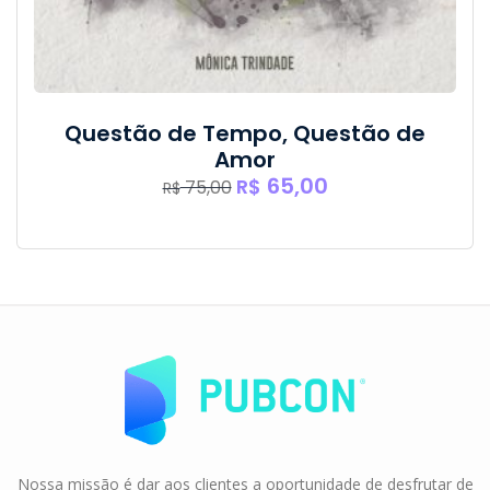
Questão de Tempo, Questão de
Amor
O
O
65,00
R$
75,00
R$
preço
preço
original
atual
era:
é:
R$ 75,00.
R$ 65,00.
Nossa missão é dar aos clientes a oportunidade de desfrutar de