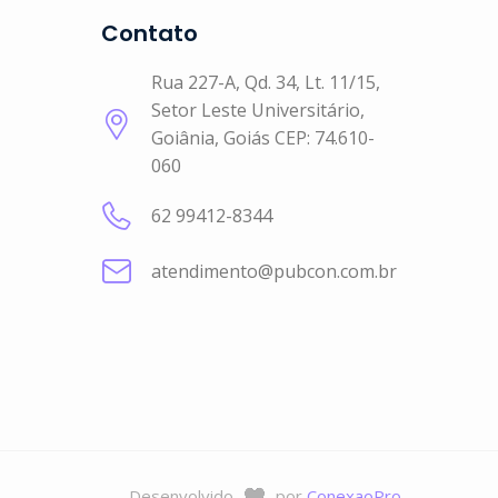
Contato
Rua 227-A, Qd. 34, Lt. 11/15,
Setor Leste Universitário,
Goiânia, Goiás CEP: 74.610-
060
62 99412-8344
atendimento@pubcon.com.br
Desenvolvido
por
ConexaoPro