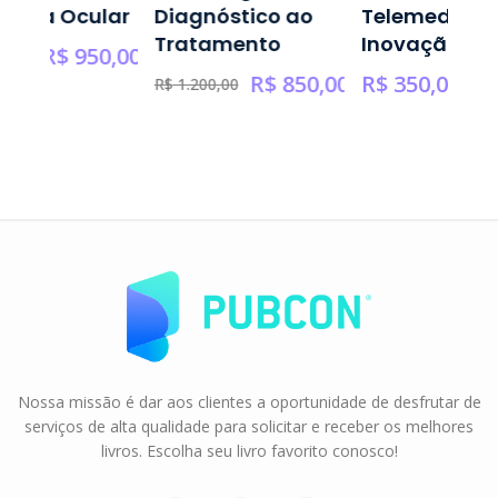
logia Ocular
Diagnóstico ao
Telemedicina
Tratamento
Inovação
R$
950,00
0,00
R$
850,00
R$
350,00
R$
1.200,00
Nossa missão é dar aos clientes a oportunidade de desfrutar de
serviços de alta qualidade para solicitar e receber os melhores
livros. Escolha seu livro favorito conosco!