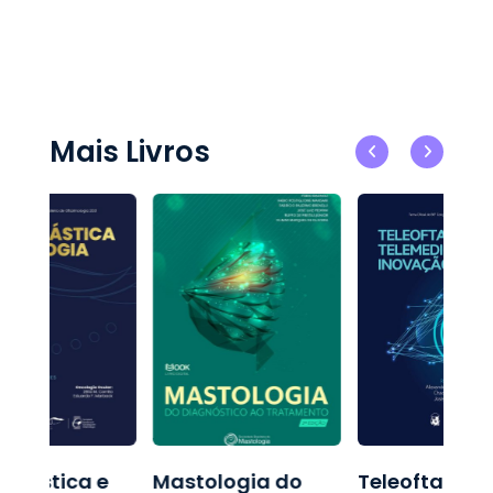
Mais Livros
oplástica e
Mastologia do
Teleoftalmol