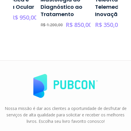
logia Ocular
Diagnóstico ao
Telemedicina
Tratamento
Inovação
R$
950,00
0,00
R$
850,00
R$
350,00
R$
1.200,00
Nossa missão é dar aos clientes a oportunidade de desfrutar de
serviços de alta qualidade para solicitar e receber os melhores
livros. Escolha seu livro favorito conosco!