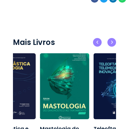
Mais Livros
oplástica e
Mastologia do
Teleoftalmol