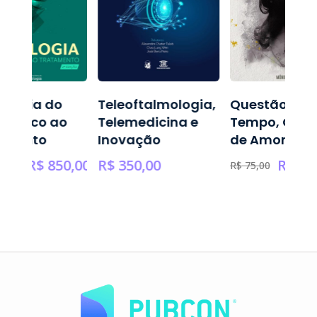
ologia do
Teleoftalmologia,
Questão de
nóstico ao
Telemedicina e
Tempo, Ques
amento
Inovação
de Amor
R$
850,00
R$
350,00
R$
65
0,00
R$
75,00