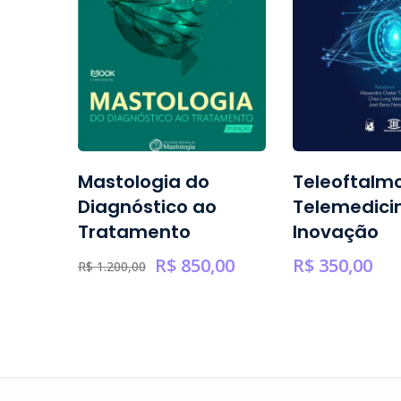
e
Mastologia do
Teleoftalmo
lar
Diagnóstico ao
Telemedici
Tratamento
Inovação
,00
R$
850,00
R$
350,00
R$
1.200,00