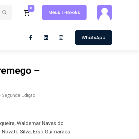
0
Meus E-Books
WhatsApp
Cremego –
– Segunda Edição
iqueira, Waldemar Naves do
r Novato Silva, Erso Guimarães