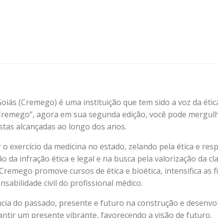
iás (Cremego) é uma instituição que tem sido a voz da étic
o Cremego”, agora em sua segunda edição, você pode mergulh
stas alcançadas ao longo dos anos.
r o exercício da medicina no estado, zelando pela ética e 
 da infração ética e legal e na busca pela valorização da cl
Cremego promove cursos de ética e bioética, intensifica as f
sabilidade civil do profissional médico.
ncia do passado, presente e futuro na construção e desenvo
rantir um presente vibrante, favorecendo a visão de futuro.