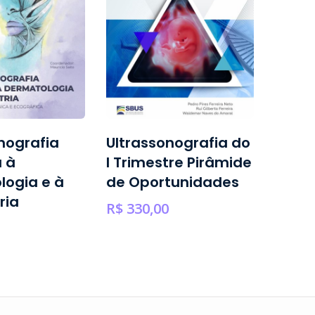
nografia
Ultrassonografia do
Oculo
 à
I Trimestre Pirâmide
Oncol
logia e à
de Oportunidades
R$
1.200
ria
R$
330,00