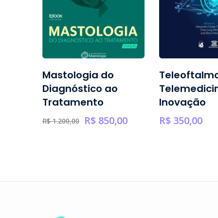
e
Mastologia do
Teleoftalmo
lar
Diagnóstico ao
Telemedici
Tratamento
Inovação
,00
R$
850,00
R$
350,00
R$
1.200,00