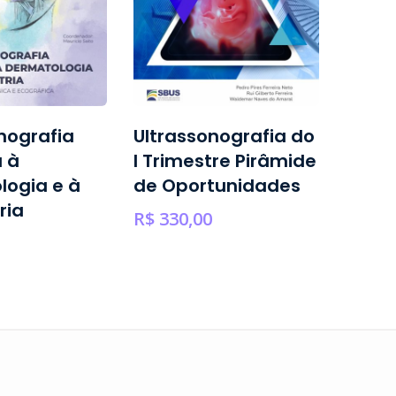
nografia
Ultrassonografia do
Oculo
 à
I Trimestre Pirâmide
Oncol
logia e à
de Oportunidades
R$
1.200
ria
R$
330,00