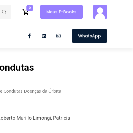
0
Meus E-Books
WhatsApp
Condutas
de Condutas Doenças da Órbita
 Roberto Murillo Limongi, Patricia