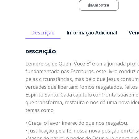
Amostra
Descrição
Informação Adicional
Ven
DESCRIÇÃO
Lembre-se de Quem Você É” é uma jornada profun
fundamentada nas Escrituras, este livro conduz 
pelas circunstâncias, mas pelo que Jesus consumo
verdades que libertam: fomos resgatados, feitos n
Espírito Santo. Cada capítulo confronta suaveme
que transforma, restaura e nos dá uma nova ident
temas como:
• Graça: o favor imerecido que nos resgatou.
• Justificação pela fé: nossa nova posição em Cris
• Vasos de barro: o poder de Deus que opera em