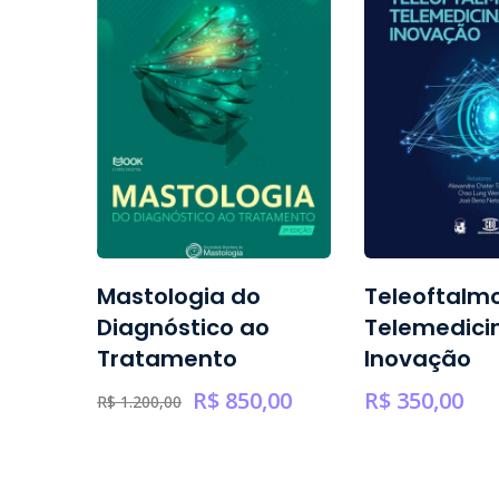
e
Mastologia do
Teleoftalmo
lar
Diagnóstico ao
Telemedici
Tratamento
Inovação
,00
R$
850,00
R$
350,00
R$
1.200,00