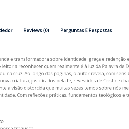
dedor
Reviews (0)
Perguntas E Respostas
da e transformadora sobre identidade, graça e redenção e
o leitor a reconhecer quem realmente é à luz da Palavra de
u na cruz. Ao longo das páginas, o autor revela, com sensib
ova criatura, justificados pela fé, revestidos de Cristo e c
nte a visão distorcida que muitas vezes temos sobre nós m
idade. Com reflexões práticas, fundamentos teológicos e tex
to.
 nossa fraqueza.