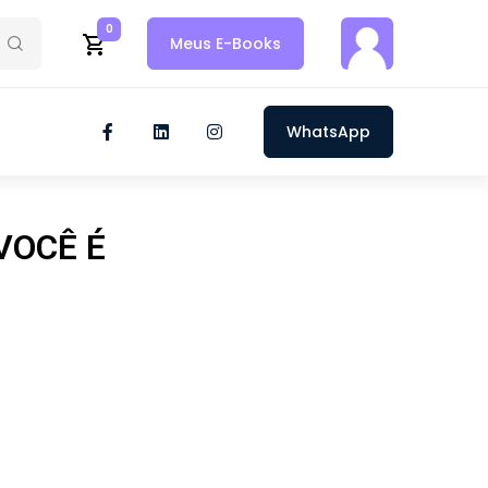
0
Meus E-Books
WhatsApp
VOCÊ É