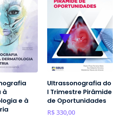
nografia
Ultrassonografia do
Oculo
 à
I Trimestre Pirâmide
Oncol
logia e à
de Oportunidades
R$
1.200
ria
R$
330,00