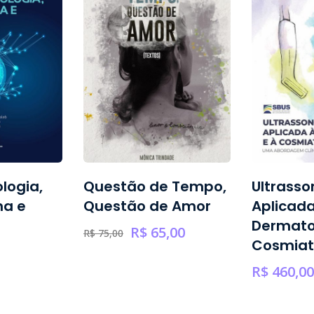
logia,
Questão de Tempo,
Ultrasso
na e
Questão de Amor
Aplicada
Dermato
R$
65,00
R$
75,00
Cosmiat
R$
460,00