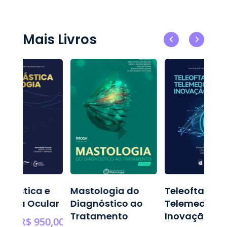
Mais Livros
oplástica e
Mastologia do
Teleoftalmol
logia Ocular
Diagnóstico ao
Telemedicina
Tratamento
Inovação
R$
950,00
0,00